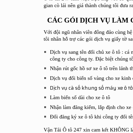
gian cò lái nên giá thành chúng tôi đưa 
CÁC GÓI DỊCH VỤ LÀM G
Với đội ngũ nhân viên đông đảo cùng hệ 
tôi nhân hỗ trợ các gói dịch vụ giấy tờ s
Dịch vụ sang tên đổi chủ xe ô tô
: cá 
công ty cho công ty. Đặc biệt chúng t
Nhận
rút gốc hồ sơ xe ô tô
trên lảnh 
Dịch vụ đổi biển số vàng cho xe kinh 
Dịch vụ cà số khung số máy xe ô tô
Làm biển số dài cho xe ô tô
Nhận làm đăng kiểm, lắp định cho xe 
Đổi đăng ký xe ô tô khi công ty đổi t
Vận Tải Ô tô 247 xin cam kết KHÔNG làm