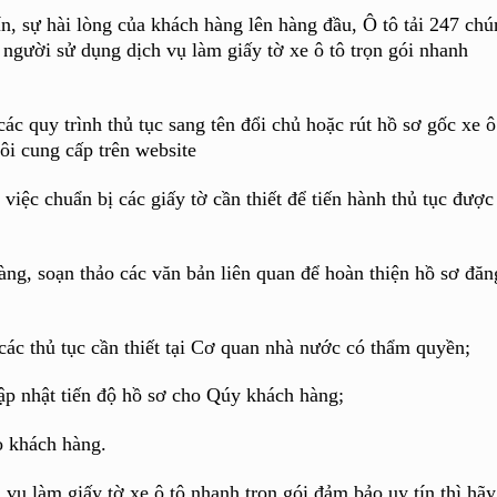
n, sự hài lòng của khách hàng lên hàng đầu, Ô tô tải 247 chú
 người sử dụng dịch vụ làm giấy tờ xe ô tô trọn gói nhanh
 quy trình thủ tục sang tên đổi chủ hoặc rút hồ sơ gốc xe ô
tôi cung cấp trên website
việc chuẩn bị các giấy tờ cần thiết để tiến hành thủ tục được
àng, soạn thảo các văn bản liên quan để hoàn thiện hồ sơ đăn
ác thủ tục cần thiết tại Cơ quan nhà nước có thẩm quyền;
ập nhật tiến độ hồ sơ cho Qúy khách hàng;
o khách hàng.
vụ làm giấy tờ xe ô tô nhanh trọn gói đảm bảo uy tín thì hãy