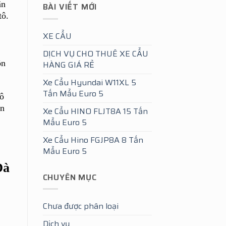
ân
BÀI VIẾT MỚI
tô.
XE CẨU
DỊCH VỤ CHO THUÊ XE CẨU
ôn
HÀNG GIÁ RẺ
Xe Cẩu Hyundai W11XL 5
Tấn Mẩu Euro 5
 ô
ên
Xe Cẩu HINO FLJT8A 15 Tấn
Mẩu Euro 5
Xe Cẩu Hino FGJP8A 8 Tấn
Mẩu Euro 5
Đà
CHUYÊN MỤC
Chưa được phân loại
Dịch vụ