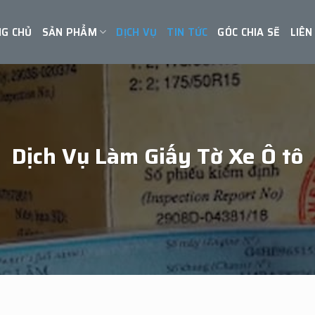
G CHỦ
SẢN PHẨM
DỊCH VỤ
TIN TỨC
GÓC CHIA SẼ
LIÊN
Dịch Vụ Làm Giấy Tờ Xe Ô tô