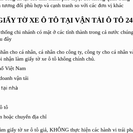
ra tương đối phù hợp và cạnh tranh so với các đơn vị khác
IẤY TỜ XE Ô TÔ TẠI VẬN TẢI Ô TÔ 24
thống chi nhánh có mặt ở các tỉnh thành trong cả nước chún
au đây
nhân cho cá nhân, cá nhân cho công ty, công ty cho cá nhân v
ôi nhận làm giấy tờ xe ô tô không chính chủ.
thổ Việt Nam
doanh vận tải
 tại nhà
ô tô
ên hoặc chuyển địa chỉ
 giấy tờ xe ô tô giả, KHÔNG thực hiện các hành vi trái ph