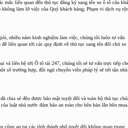
ắc mắc liên quan đến thủ tục đăng ký sang tên xe ô tô của kh
o không làm lỡ việc của Quý khách hàng; Phạm vi dịch vụ rộ
giỏi, nhiều năm kinh nghiệm làm việc, chúng tôi luôn tư vấn
 đề liên quan tới các quy định về thủ tục sang tên đổi chủ xe
 và liên hệ tới Ô tô tải 247, chúng tôi sẽ tư vấn trực tiếp ch
t số trường hợp, đội ngũ chuyên viên pháp lý sẽ tới tận nhà
đã chia sẻ đều được bảo mật tuyệt đối và toàn bộ thủ tục ch
h của luật nhà nước đảm bảo an toàn cho bên bán lẫn bên mua
an công an tại các tỉnh thành phố tuyệt đối không quan trung