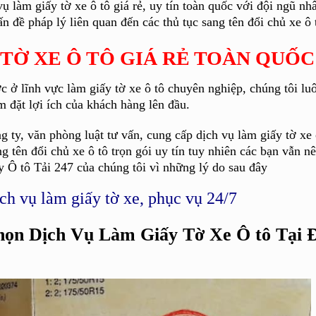
 làm giấy tờ xe ô tô giá rẻ, uy tín toàn quốc với đội ngũ nh
n đề pháp lý liên quan đến các thủ tục sang tên đổi chủ xe ô 
 TỜ XE Ô TÔ GIÁ RẺ TOÀN QUỐC
 ở lĩnh vực làm giấy tờ xe ô tô chuyên nghiệp, chúng tôi lu
 đặt lợi ích của khách hàng lên đầu.
ng ty, văn phòng luật tư vấn, cung cấp dịch vụ làm giấy tờ xe
g tên đổi chủ xe ô tô trọn gói uy tín tuy nhiên các bạn vẫn n
y Ô tô Tải 247 của chúng tôi vì những lý do sau đây
ch vụ làm giấy tờ xe, phục vụ 24/7
ọn Dịch Vụ Làm Giấy Tờ Xe Ô tô Tại 