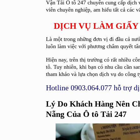
Vận Tải Ô tô 247 chuyên cung cấp dịch vụ
viên chuyên nghiệp, am hiểu tất cả các vấ
DỊCH VỤ LÀM GIẤY
Là một trong những đơn vị đi đầu cả nước
luôn làm việc với phương châm quyết tâm
Hiện nay, trên thị trường có rất nhiều cô
tô. Tuy nhiên, khi bạn có nhu cầu cần san
tham khảo và lựa chọn dịch vụ do công t
Hotline 0903.064.077 hỗ trợ dị
Lý Do Khách Hàng Nên Ch
Nẵng Của Ô tô Tải 247