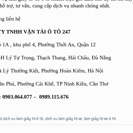
 hỗ trợ, tư vấn, cung cấp dịch vụ nhanh chóng nhất.
ng liên hệ
Y TNHH VẬN TẢI Ô TÔ 247
ộ 1A , khu phố 4, Phường Thới An, Quận 12
4H Lý Tự Trọng, Thạch Thang, Hải Châu, Đà Nẵng
A Lý Thường Kiệt, Phường Hoàn Kiếm, Hà Nội
rần Phú, Phường Cái Khế, TP Ninh Kiều, Cần Thơ
: 0903.064.077 – 0989.115.676
ed
dịch vụ làm giấy tờ ô tô
,
dịch vụ làm giấy tờ xe
,
làm giấy tờ xe ô tô
.