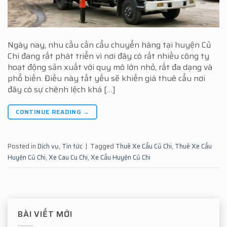
Ngày nay, nhu cầu cần cẩu chuyển hàng tại huyện Củ
Chi đang rất phát triển vì nơi đây có rất nhiều công ty
hoạt động sản xuất với quy mô lớn nhỏ, rất đa dạng và
phổ biến. Điều này tất yếu sẽ khiến giá thuê cẩu nơi
đây có sự chênh lệch khá […]
CONTINUE READING
→
Posted in
Dịch vụ
,
Tin tức
|
Tagged
Thuê Xe Cẩu Củ Chi
,
Thuê Xe Cẩu
Huyện Củ Chi
,
Xe Cau Cu Chi
,
Xe Cẩu Huyện Củ Chi
BÀI VIẾT MỚI