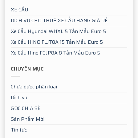
XE CẨU
DỊCH VỤ CHO THUÊ XE CẨU HÀNG GIÁ RẺ
Xe Cẩu Hyundai W11XL 5 Tấn Mẩu Euro 5
Xe Cẩu HINO FLJT8A 15 Tấn Mẩu Euro 5
Xe Cẩu Hino FGJP8A 8 Tấn Mẩu Euro 5
CHUYÊN MỤC
Chưa được phân loại
Dịch vụ
GÓC CHIA SẼ
Sản Phẩm Mới
Tin tức