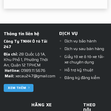
DỊCH VỤ
Thông tin liên hệ
Dịch vụ bảo hành
Công Ty TNHH Ô tô Tải
247
Dịch vụ sau bán hàng
Địa chỉ:
28 Quốc Lộ 1A,
Giấy tờ xe ô tô-xe tải-
Khu Phố 1, Phường Thới
xe chuyên dụng
An, Quận 12 TPHCM
Hỗ trợ kỹ thuật
Hotline:
0989.11.5676
Mail:
xecau247@gmail.com
Đăng ký đăng kiểm
XEM THÊM
HÃNG XE
THEO
DÕI