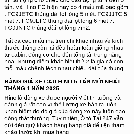
thì tải trọng cho phép chở dao động từ 4 đến 5
tấn. Và Hino FC hiện nay có 4 mẩu mã bao gồm
: FC9JETC thùng dài lọt lòng 5 mét, FC9JJTC 5
mét 7, FC9JLTC thùng dài lọt lòng 6 mét 7,
FC9JNTC thùng dài lọt lòng 7m2.
Tất cả các mẩu mã trên chỉ khác nhau về kích
thước thùng còn lại đều hoàn toàn giống nhau
từ cabin, động cơ cho đến tổng tải trọng hàng
hoá. Nhưng điểm khác biệt thứ 2 là giá cả còn
mỗi mẩu chênh lệch nhau chiều dài của thùng.
BẢNG GIÁ XE CẨU HINO 5 TẤN MỚI NHẤT
THÁNG 1 NĂM 2025
Hino là dòng xe được người Việt tin tưởng và
đánh giá rất cao vì thế lượng xe bán ra luôn
khan hiếm do đó giá của dòng xe này luôn dao
động thất thường. Tuy nhiên, Ô tô Tải 247 vẫn
gửi đến quý khách hàng bảng giá để tiện tham
khảo trước khi mua hàng