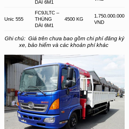
DÀI 6M1
FC9JLTC –
1.750.000.000
Unic 555
THÙNG
4500 KG
VND
DÀI 6M1
Ghi chú: Giá trên chưa bao gồm chi phí đăng ký
xe, bảo hiểm và các khoản phí khác