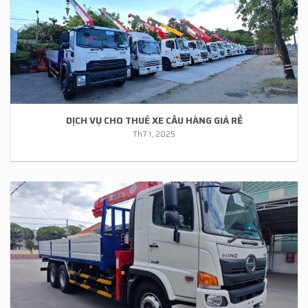
DỊCH VỤ CHO THUÊ XE CẨU HÀNG GIÁ RẺ
Th7 1, 2025