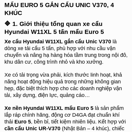
MẨU EURO 5 GẮN CẨU UNIC V370, 4
KHÚC
🔷
1. Giới thiệu tổng quan xe cẩu
Hyundai W11XL 5 tấn mẩu Euro 5
Xe cẩu Hyundai W11XL gắn cẩu Unic V370
là
dòng xe tải cẩu 5 tấn, phù hợp với nhu cầu vận
chuyển và nâng hạ hàng hóa tầm trung trong nội đô,
khu dân cư, công trình nhỏ và kho xưởng.
Xe có tải trọng vừa phải, kích thước linh hoạt, khả
năng hoạt động hiệu quả trong những không gian
hẹp, đặc biệt thích hợp cho các doanh nghiệp vận
tải, xây dựng, điện lực, quảng cáo…
Xe nền Hyundai W11XL mẩu Euro 5
là sản phẩm
lắp ráp chính hãng, động cơ D4GA đạt chuẩn khí
thải
Euro 5
, bền bỉ, tiết kiệm nhiên liệu. Kết hợp với
cần cẩu Unic UR-V370
(Nhật Bản – 4 khúc), chiếc