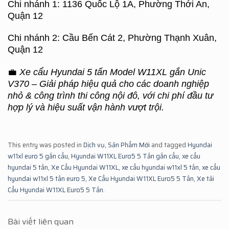
Chi nhánh 1: 1136 Quốc Lộ 1A, Phường Thới An,
Quận 12
Chi nhánh 2: Cầu Bến Cát 2, Phường Thạnh Xuân,
Quận 12
💼
Xe cẩu Hyundai 5 tấn Model W11XL gắn Unic
V370 – Giải pháp hiệu quả cho các doanh nghiệp
nhỏ & công trình thi công nội đô, với chi phí đầu tư
hợp lý và hiệu suất vận hành vượt trội.
This entry was posted in
Dịch vụ
,
Sản Phẩm Mới
and tagged
Hyundai
w11xl euro 5 gắn cẩu
,
Hyundai W11XL Euro5 5 Tấn gắn cẩu
,
xe cẩu
hyundai 5 tấn
,
Xe Cẩu Hyundai W11XL
,
xe cẩu hyundai w11xl 5 tấn
,
xe cẩu
hyundai w11xl 5 tấn euro 5
,
Xe Cẩu Hyundai W11XL Euro5 5 Tấn
,
Xe tải
Cẩu Hyundai W11XL Euro5 5 Tấn
.
Bài viết liên quan