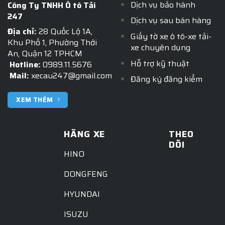
Dịch vụ bảo hành
Công Ty TNHH Ô tô Tải
247
Dịch vụ sau bán hàng
Địa chỉ:
28 Quốc Lộ 1A,
Giấy tờ xe ô tô-xe tải-
Khu Phố 1, Phường Thới
xe chuyên dụng
An, Quận 12 TPHCM
Hỗ trợ kỹ thuật
Hotline:
0989.11.5676
Mail:
xecau247@gmail.com
Đăng ký đăng kiểm
XEM THÊM
HÃNG XE
THEO
DÕI
HINO
DONGFENG
HYUNDAI
ISUZU