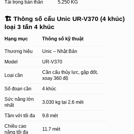
Tải trọng bản thân
5.250 KG
🏗
Thông số cẩu Unic UR-V370 (4 khúc)
loại 3 tấn 4 khúc
Hạng mục
Thông số kỹ thuật
Thương hiệu
Unic – Nhật Bản
Model
UR-V370
Cần cẩu thủy lực, gập đốt,
Loại cần
xoay 360 độ
Số đoạn cần
4 khúc
Sức nâng lớn
3.030 kg tại 2.6 mét
nhất
Tầm với tối đa
9.8 mét
Chiều cao
11.7 mét
nâng tối đa