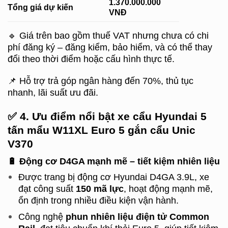
1.370.000.000
Tổng giá dự kiến
VNĐ
🔹 Giá trên bao gồm thuế VAT nhưng chưa có chi
phí đăng ký – đăng kiểm, bảo hiểm, và có thể thay
đổi theo thời điểm hoặc cấu hình thực tế.
📌 Hỗ trợ trả góp ngân hàng đến 70%, thủ tục
nhanh, lãi suất ưu đãi.
✅
4. Ưu điểm nổi bật xe cẩu Hyundai 5
tấn mẩu W11XL Euro 5 gắn cẩu Unic
V370
🔋
Động cơ D4GA mạnh mẽ – tiết kiệm nhiên liệu
Được trang bị động cơ Hyundai D4GA 3.9L, xe
đạt công suất
150 mã lực
, hoạt động mạnh mẽ,
ổn định trong nhiều điều kiện vận hành.
Công nghệ
phun nhiên liệu điện tử Common