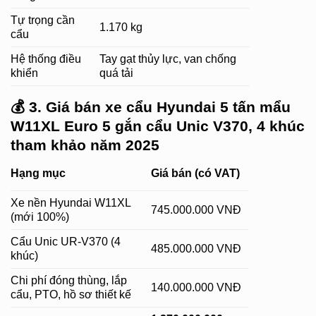
Tự trọng cần
1.170 kg
cẩu
Hệ thống điều
Tay gạt thủy lực, van chống
khiển
quá tải
💰
3. Giá bán xe cẩu Hyundai 5 tấn mẩu
W11XL Euro 5 gắn cẩu Unic V370, 4 khúc
tham khảo năm 2025
Hạng mục
Giá bán (có VAT)
Xe nền Hyundai W11XL
745.000.000 VNĐ
(mới 100%)
Cẩu Unic UR-V370 (4
485.000.000 VNĐ
khúc)
Chi phí đóng thùng, lắp
140.000.000 VNĐ
cẩu, PTO, hồ sơ thiết kế