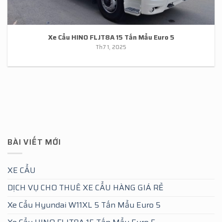
Xe Cẩu HINO FLJT8A 15 Tấn Mẩu Euro 5
Th7 1, 2025
BÀI VIẾT MỚI
XE CẨU
DỊCH VỤ CHO THUÊ XE CẨU HÀNG GIÁ RẺ
Xe Cẩu Hyundai W11XL 5 Tấn Mẩu Euro 5