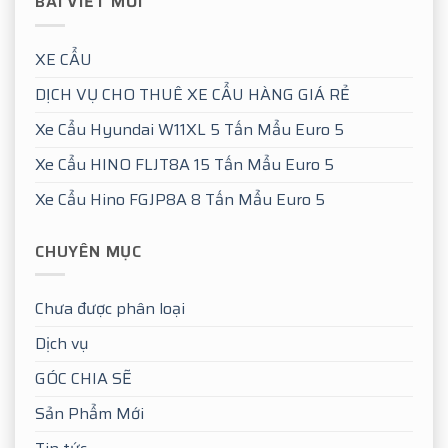
BÀI VIẾT MỚI
XE CẨU
DỊCH VỤ CHO THUÊ XE CẨU HÀNG GIÁ RẺ
Xe Cẩu Hyundai W11XL 5 Tấn Mẩu Euro 5
Xe Cẩu HINO FLJT8A 15 Tấn Mẩu Euro 5
Xe Cẩu Hino FGJP8A 8 Tấn Mẩu Euro 5
CHUYÊN MỤC
Chưa được phân loại
Dịch vụ
GÓC CHIA SẼ
Sản Phẩm Mới