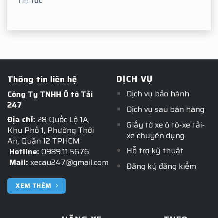
Tin tức
DỊCH VỤ
Thông tin liên hệ
Dịch vụ bảo hành
Công Ty TNHH Ô tô Tải
247
Dịch vụ sau bán hàng
Địa chỉ:
28 Quốc Lộ 1A,
Giấy tờ xe ô tô-xe tải-
Khu Phố 1, Phường Thới
xe chuyên dụng
An, Quận 12 TPHCM
Hỗ trợ kỹ thuật
Hotline:
0989.11.5676
Mail:
xecau247@gmail.com
Đăng ký đăng kiểm
XEM THÊM