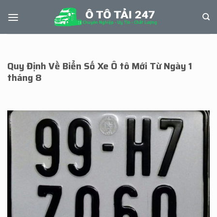
Skip
to
content
Quy Định Về Biển Số Xe Ô tô Mới Từ Ngày 1
tháng 8