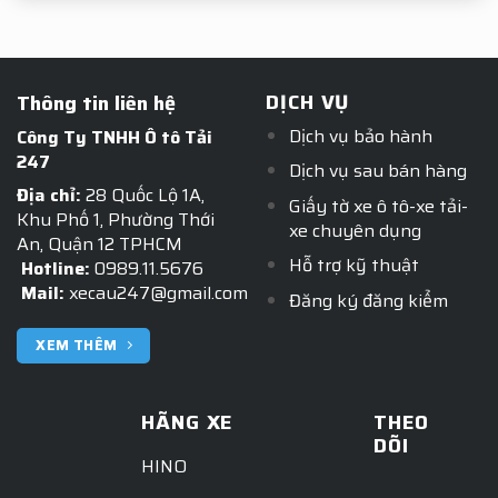
DỊCH VỤ
Thông tin liên hệ
Dịch vụ bảo hành
Công Ty TNHH Ô tô Tải
247
Dịch vụ sau bán hàng
Địa chỉ:
28 Quốc Lộ 1A,
Giấy tờ xe ô tô-xe tải-
Khu Phố 1, Phường Thới
xe chuyên dụng
An, Quận 12 TPHCM
Hỗ trợ kỹ thuật
Hotline:
0989.11.5676
Mail:
xecau247@gmail.com
Đăng ký đăng kiểm
XEM THÊM
HÃNG XE
THEO
DÕI
HINO